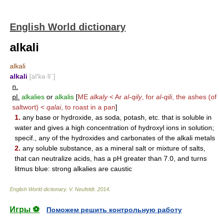
English World dictionary
alkali
alkali
alkali
[al′kə lī΄]
n.
pl.
alkalies
or
alkalis
[
ME
alkaly
< Ar
al-qily
, for
al-qili
, the ashes (of
saltwort) <
qalai
, to roast in a pan
]
1.
any base or hydroxide, as soda, potash, etc. that is soluble in
water and gives a high concentration of hydroxyl ions in solution;
specif., any of the hydroxides and carbonates of the alkali metals
2.
any soluble substance, as a mineral salt or mixture of salts,
that can neutralize acids, has a pH greater than 7.0, and turns
litmus blue: strong alkalies are caustic
English World dictionary
.
V. Neufeldt
.
2014
.
Игры ⚽
Поможем решить контрольную работу