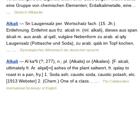
eine Gruppe von chemischen Elementen; Erdalkalimetalle, eine…
…
Deutsch Wikipedia
Alkali
— Sn Laugensalz per. Wortschatz fach. (15. Jh.)
Entlehnung. Entlehnt aus frz. alcali m. (ml. alkali), dieses aus span.
álcali m. aus arab. al qalī, vulgäre Nebenform zu arab. al qily
Laugensalz (Pottasche und Soda), zu arab. qalā im Topf kochen,
… …
Etymologisches Wörterbuch der deutschen sprache
Alkali
— Al ka*li (?; 277), n.; pl. {Alkalis} or {Alkalies}. [F. alcali,
ultimately fr. Ar. alqal[=i] ashes of the plant saltwort, fr. qalay to
roast in a pan, fry.] 1. Soda ash; caustic soda, caustic potash, etc.
[1913 Webster] 2. (Chem.) One of a class… …
The Collaborative
International Dictionary of English