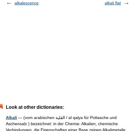
alkalescence
alkali flat
Look at other dictionaries:
Alkali
— (vom arabischen ‏القلية‎ / al qalya für Pottasche und
Aschensalz ) bezeichnet: in der Chemie: Alkalien, chemische
Verbindungen, die Eigenschaften einer Base zeigen Alkalimetalle,