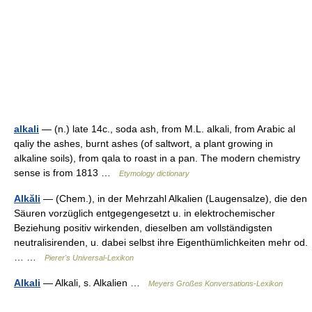
alkali
— (n.) late 14c., soda ash, from M.L. alkali, from Arabic al
qaliy the ashes, burnt ashes (of saltwort, a plant growing in
alkaline soils), from qala to roast in a pan. The modern chemistry
sense is from 1813 …
Etymology dictionary
Alkăli
— (Chem.), in der Mehrzahl Alkalien (Laugensalze), die den
Säuren vorzüglich entgegengesetzt u. in elektrochemischer
Beziehung positiv wirkenden, dieselben am vollständigsten
neutralisirenden, u. dabei selbst ihre Eigenthümlichkeiten mehr od.
… …
Pierer's Universal-Lexikon
Alkali
— Alkali, s. Alkalien …
Meyers Großes Konversations-Lexikon