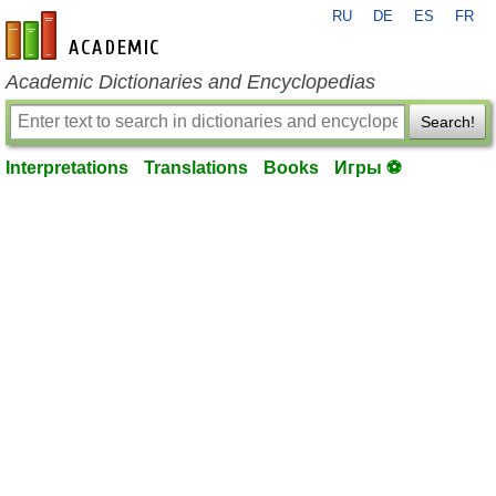
RU
DE
ES
FR
en-academic.com
Academic Dictionaries and Encyclopedias
Search!
Interpretations
Translations
Books
Игры ⚽