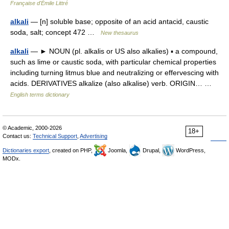
Française d'Émile Littré
alkali
— [n] soluble base; opposite of an acid antacid, caustic
soda, salt; concept 472 …
New thesaurus
alkali
— ► NOUN (pl. alkalis or US also alkalies) ▪ a compound,
such as lime or caustic soda, with particular chemical properties
including turning litmus blue and neutralizing or effervescing with
acids. DERIVATIVES alkalize (also alkalise) verb. ORIGIN… …
English terms dictionary
© Academic, 2000-2026
18+
Contact us:
Technical Support
,
Advertising
Dictionaries export
, created on PHP,
Joomla,
Drupal,
WordPress,
MODx.